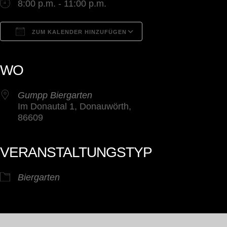
8:00 p.m. - 11:00 p.m.
ZUM KALENDER HINZUFÜGEN
ICS herunterladen
Google Kalender
iCalendar
Office 365
Outlook Live
WO
Gumpp Biergarten
Im Donautal 1, Donauwörth,
86609
VERANSTALTUNGSTYP
Biergarten